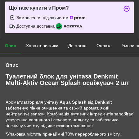
Що таке купити з Пром?
Замовлення під захистом
Доступна доставка
Опис
Характеристики
Доставка
Оплата
Умови п
Опис
Туалетний блок для унітаза Denkmit
Multi-Aktiv Ocean Splash освіжувач 2 шт
Ароматизатор для унітазу
Aqua Splash
від
Denkmit
забезпечує пінне очищення та свіжий аромат, який
нейтралізує запахи. Комбінація активних інгредієнтів запобігає
утворенню вапняного і сечового нальоту та забезпечує
гігієнічну чистоту під час кожного змивання.
*Упаковка містить принаймні 70% переробленого вмісту.