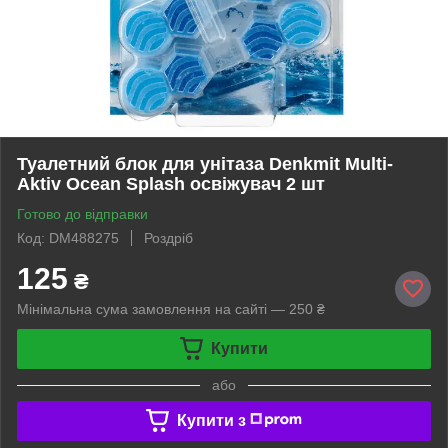
Туалетний блок для унітаза Denkmit Multi-
Aktiv Ocean Splash освіжувач 2 шт
Готово до відправки
Код: DM488275
Роздріб
125
₴
Мінімальна сума замовлення на сайті — 250 ₴
Купити
або
Купити з