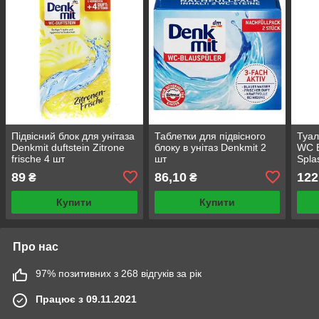
Підвісний блок для унітаза
Таблетки для підвісного
Туал
Denkmit duftstein Zitrone
блоку в унітаз Denkmit 2
WC B
frische 4 шт
шт
Spla
89
86,10
122
₴
₴
Купити
Купити
Про нас
97% позитивних з 268 відгуків за рік
Працює з 09.11.2021