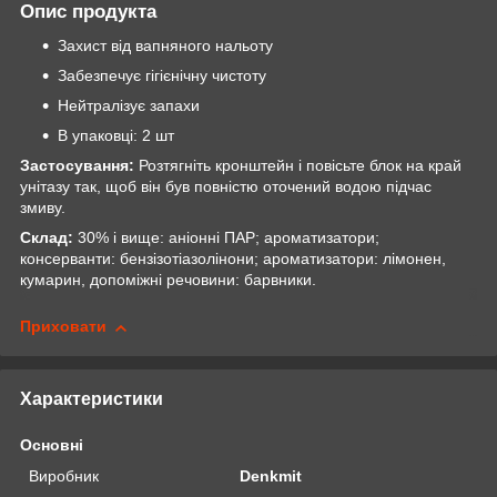
Опис продукта
Захист від вапняного нальоту
Забезпечує гігієнічну чистоту
Нейтралізує запахи
В упаковці: 2 шт
Застосування:
Розтягніть кронштейн і повісьте блок на край
унітазу так, щоб він був повністю оточений водою підчас
змиву.
Склад:
30% і вище: аніонні ПАР; ароматизатори;
консерванти: бензізотіазолінони; ароматизатори: лімонен,
кумарин, допоміжні речовини: барвники.
Приховати
Характеристики
Основні
Виробник
Denkmit