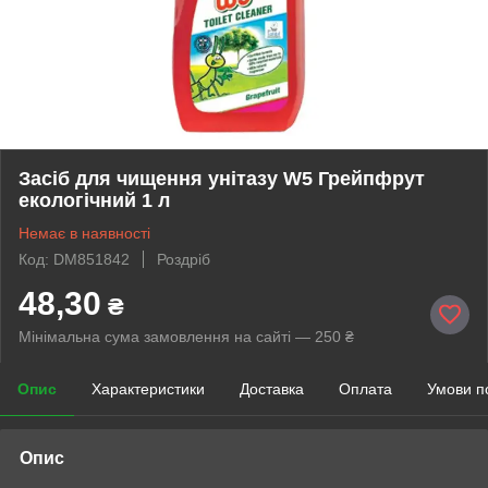
Засіб для чищення унітазу W5 Грейпфрут
екологічний 1 л
Немає в наявності
Код: DM851842
Роздріб
48,30
₴
Мінімальна сума замовлення на сайті — 250 ₴
Опис
Характеристики
Доставка
Оплата
Умови п
Опис