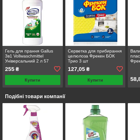
Гель для прання Gallus
Серветка для прибирання
Вали
3в1 Vollwaschmittel
целюлоза Фрекен БОК
пла
Універсальний 2 л 57
Трио 3 шт
Фрек
циклів прання
255
127,05
₴
₴
58,
Купити
Купити
Подібні товари компанії