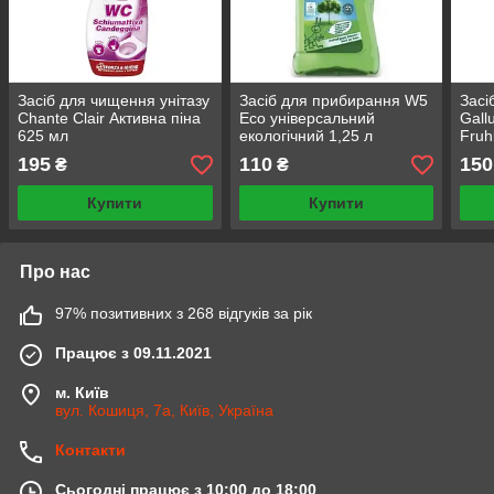
Засіб для чищення унітазу
Засіб для прибирання W5
Засі
Chante Clair Активна піна
Eco універсальний
Gall
625 мл
екологічний 1,25 л
Fruh
квіти
195
110
150
₴
₴
Купити
Купити
Про нас
97% позитивних з 268 відгуків за рік
Працює з 09.11.2021
м. Київ
вул. Кошиця, 7а, Київ, Україна
Контакти
Сьогодні працює з 10:00 до 18:00