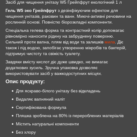
Засіб для чищення унітазу W5 Грейпфрут екологічний 1 л
Гель W5 экo Грейпфрут
з дезінфікуючим ефектом для
чищення унітазів, раковин та ванн. Миючі-активні речовини на
рослинній основі. Повністю біорозкладні компоненти.
Спеціальна гелева форма та контрастний колір допомагає
рівномірно наносити рідину на забруднену поверхню.
Сильний проти вапна, плям від води та залишків
мила
. Діє
також і під водою, запобігає утворенню мікробів та бактерій,
підтримує чистоту та свіжість туалету.
Завдяки вмісту кислот діє дуже швидко, не вимагає
додаткових зусиль. Зручна упаковка дозволяє
використовувати засіб у важкодоступних місцях.
Опис продукту:
Для яскраво-білого унітазу без відкладень
Видаляє вапняний наліт
Сертифікована формула
Пляшка зроблена на 80% із перероблених матеріалів
Містить натуральні компоненти
Без хлору