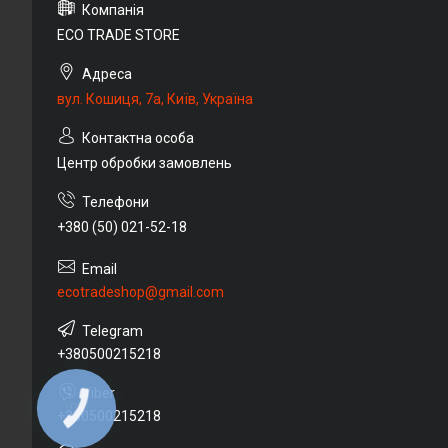
ECO TRADE STORE
вул. Кошиця, 7а, Київ, Україна
Центр обробки замовлень
+380 (50) 021-52-18
ecotradeshop@gmail.com
+380500215218
КНОПКА
+380500215218
ЗВ'ЯЗКУ