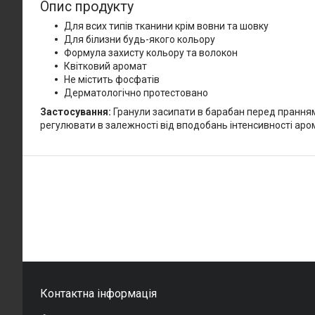
Опис продукту
Для всих типів тканини крім вовни та шовку
Для білизни будь-якого кольору
Формула захисту кольору та волокон
Квітковий аромат
Не містить фосфатів
Дерматологічно протестовано
Застосування:
Гранули засипати в барабан перед пранням
регулювати в залежності від вподобань інтенсивності аром