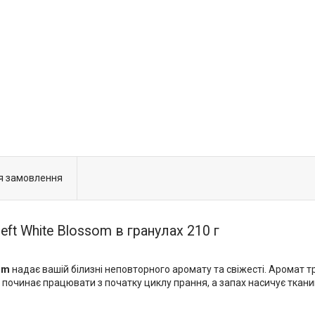
я замовлення
ft White Blossom в гранулах 210 г
som
надає вашій білизні неповторного аромату та свіжесті. Аромат три
 починає працювати з початку циклу прання, а запах насичує ткани