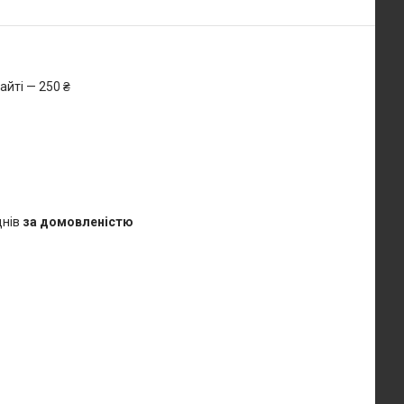
айті — 250 ₴
днів
за домовленістю