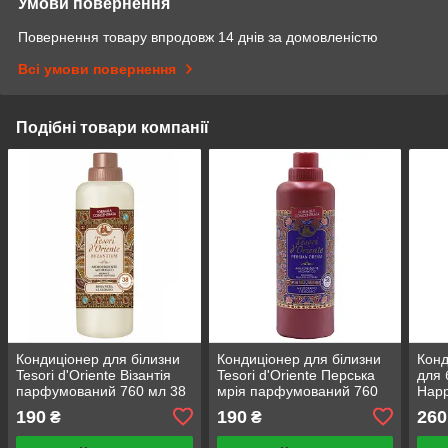
Умови повернення
Повернення товару впродовж 14 днів за домовленістю
Всі умови повернення
Подібні товари компанії
Кондиціонер для білизни
Кондиціонер для білизни
Конд
Tesori d'Oriente Візантія
Tesori d'Oriente Перська
для 
парфумований 760 мл 38
мрія парфумований 760
Happ
прань
мл 38 прань
цикл
190
190
260
₴
₴