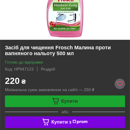
Засіб для чищення Frosch Малина проти
вапняного нальоту 500 мл
Готово до відправки
Код: HP947123
Роздріб
220
₴
Мінімальна сума замовлення на сайті — 250 ₴
Купити
або
Купити з