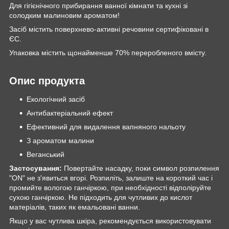
Для гігієнічного прибирання ванної кімнати та кухні зі
солодким малиновим ароматом!
Засіб містить поверхнево-активні речовини сертифіковані в
ЄС.
Упаковка містить щонайменше 70% переробленого вмісту.
Опис продукта
Екологічний засіб
Антибактеріальний ефект
Ефективний для видалення вапняного нальоту
З ароматом малини
Веганський
Застосування:
Повертайте насадку, поки символ розпилення
"ON" не з'явиться вгорі. Розпиліть, залиште на короткий час і
промийте вологою ганчіркою, при необхідності відполіруйте
сухою ганчіркою. Не підходить для чутливих до кислот
матеріалів, таких як емальовані ванни.
Якщо у вас чутлива шкіра, рекомендується використовувати