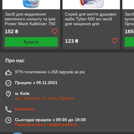
Засіб для видалення
Спрей для миття душових
Засі
вапняного нальоту та іржі
кабін Tytan 500 мл засіб
кухо
Power Wash Kalkloser 750
для чищення для
Spra
мл засіб для чищення
прибирання у ванній
мл
152
165
₴
унітазу
кімнаті
123
₴
Купити
Про нас
97% позитивних з 268 відгуків за рік
Працює з 09.11.2021
м. Київ
вул. Кошиця, 7а, Київ, Україна
Контакти
Сьогодні працює з 09:00 до 19:00
Показати весь графік роботи