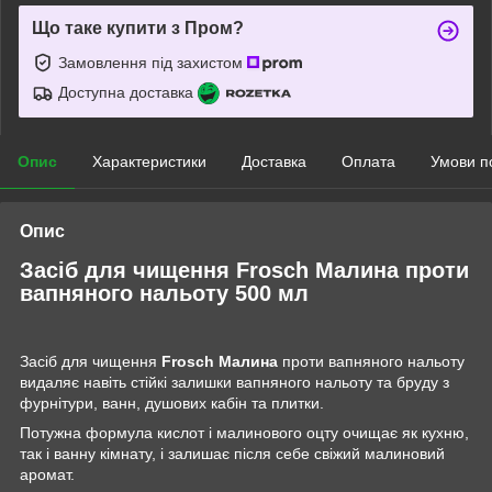
Що таке купити з Пром?
Замовлення під захистом
Доступна доставка
Опис
Характеристики
Доставка
Оплата
Умови п
Опис
Засіб для чищення Frosch Малина проти
вапняного нальоту 500 мл
Засіб для чищення
Frosch
Малина
проти вапняного нальоту
видаляє навіть стійкі залишки вапняного нальоту та бруду з
фурнітури, ванн, душових кабін та плитки.
Потужна формула кислот і малинового оцту очищає як кухню,
так і ванну кімнату, і залишає після себе свіжий малиновий
аромат.