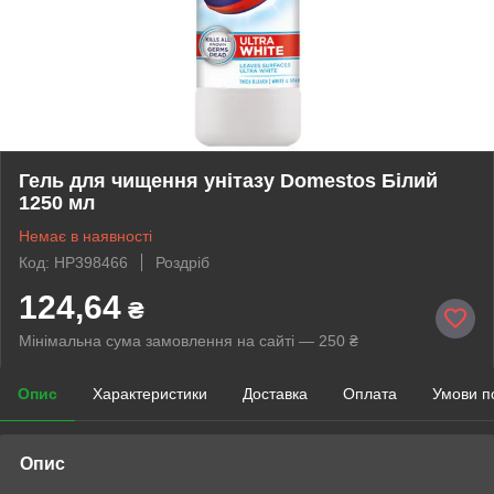
Гель для чищення унітазу Domestos Білий
1250 мл
Немає в наявності
Код: HP398466
Роздріб
124,64
₴
Мінімальна сума замовлення на сайті — 250 ₴
Опис
Характеристики
Доставка
Оплата
Умови п
Опис