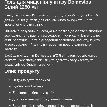
Гель для чищення унітазу Domestos
Білий 1250 мл
Гель для туалету
Domestos
— це надзвичайно густий засіб
для чищення унітазів для економічного використання та
ідеальної чистоти та гігієни.
Унікальна дозувальна насадка
Domestos
дозволяє рівномірно
розподіляє гель навіть у важкодоступних місцях. Він видаляє
стійкі забруднення та відкладення вапняного нальоту, іржі та
утворює захисний щит від утворення нового вапняного
нальоту.
Засіб для чищення
Domestos
WC Gel
наповнює ароматом
свіжесті. Забезпечує гігієнічну та довготривалу чистоту та
надає унітазу блиску та білизни.
Опис продукту
Потужна густа формула
Відбілюючий ефект
Ефективно вбиває мікроби
Для гігієнічної чистоти у ванній кімнаті
Видаляє стійкі забруднення, іржу та вапняний наліт