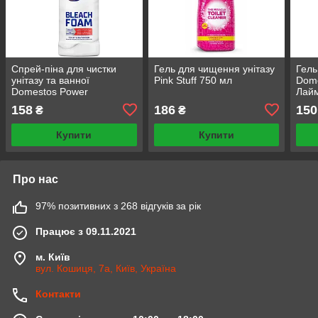
Спрей-піна для чистки
Гель для чищення унітазу
Гель
унітазу та ванної
Pink Stuff 750 мл
Dome
Domestos Power
Лай
Відбілювання та блиск,
158
186
150
₴
₴
435 мл
Купити
Купити
Про нас
97% позитивних з 268 відгуків за рік
Працює з 09.11.2021
м. Київ
вул. Кошиця, 7а, Київ, Україна
Контакти