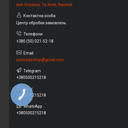
вул. Кошиця, 7а, Київ, Україна
Центр обробки замовлень
+380 (50) 021-52-18
ecotradeshop@gmail.com
+380500215218
+380500215218
КНОПКА
ЗВ'ЯЗКУ
+380500215218