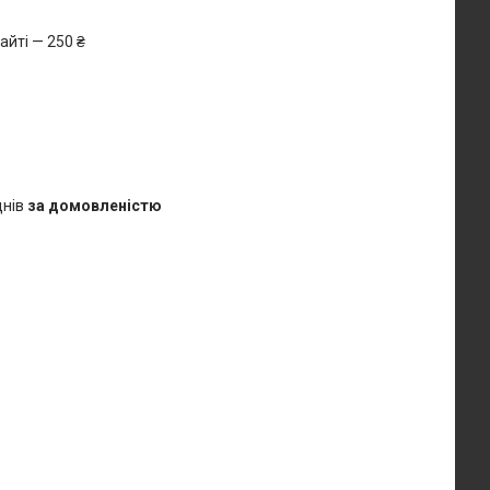
айті — 250 ₴
днів
за домовленістю