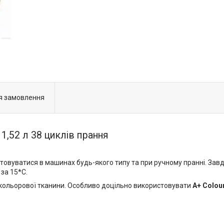
я замовлення
1,52 л 38 циклів прання
овуватися в машинах будь-якого типу та при ручному пранні. Завд
за 15*С.
я кольорової тканини. Особливо доцільно використовувати
A+ Colou