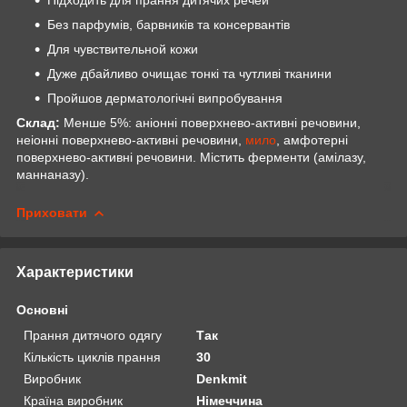
Підходить для прання дитячих речей
Без парфумів, барвників та консервантів
Для чувствительной кожи
Дуже дбайливо очищає тонкі та чутливі тканини
Пройшов дерматологічні випробування
Склад:
Менше 5%: аніонні поверхнево-активні речовини,
неіонні поверхнево-активні речовини,
мило
, амфотерні
поверхнево-активні речовини. Містить ферменти (амілазу,
маннаназу).
Приховати
Характеристики
Основні
Прання дитячого одягу
Так
Кількість циклів прання
30
Виробник
Denkmit
Країна виробник
Німеччина