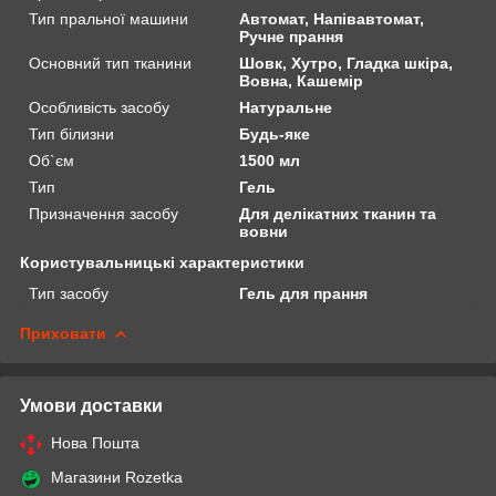
Тип пральної машини
Автомат, Напівавтомат,
Ручне прання
Основний тип тканини
Шовк, Хутро, Гладка шкіра,
Вовна, Кашемір
Особливість засобу
Натуральне
Тип білизни
Будь-яке
Об`єм
1500 мл
Тип
Гель
Призначення засобу
Для делікатних тканин та
вовни
Користувальницькі характеристики
Тип засобу
Гель для прання
Приховати
Умови доставки
Нова Пошта
Магазини Rozetka