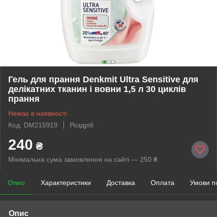
Гель для прання Denkmit Ultra Sensitive для
делікатних тканин і вовни 1,5 л 30 циклів
прання
Немає в наявності
Код: DM215919
Роздріб
240
₴
Мінімальна сума замовлення на сайті — 250 ₴
Опис
Характеристики
Доставка
Оплата
Умови п
Опис