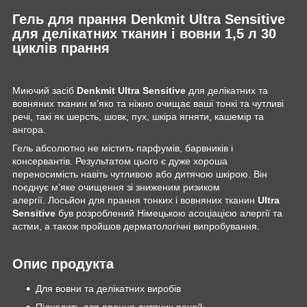
Гель для прання Denkmit Ultra Sensitive
для делікатних тканин і вовни 1,5 л 30
циклів прання
Миючий засіб
Denkmit Ultra Sensitive
для делікатних та
вовняних тканин м’яко та ніжно очищає ваші тонкі та чутливі
речі, такі як шерсть, шовк, пух, шкіра ягняти, кашемір та
ангора.
Гель абсолютно не містить парфумів, барвників і
консервантів. Результатом цього є дуже хороша
переносимість навіть чутливою або дитячою шкірою. Він
поєднує м’яке очищення зі зниженим ризиком
алергії. Лосьйон для прання тонких і вовняних тканин
Ultra
Sensitive
був розроблений Німецькою асоціацією алергії та
астми, а також пройшов дерматологічні випробування.
Опис продукта
Для вовни та делікатних виробів