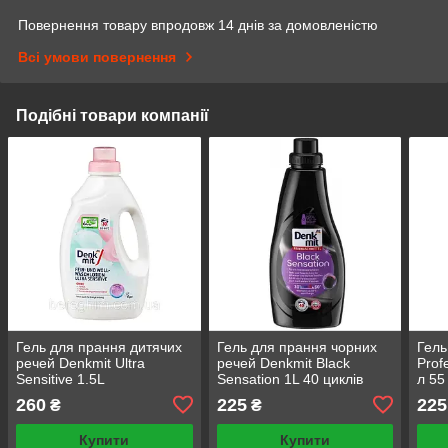
Повернення товару впродовж 14 днів за домовленістю
Всі умови повернення
Подібні товари компанії
Гель для прання дитячих
Гель для прання чорних
Гель
речей Denkmit Ultra
речей Denkmit Black
Prof
Sensitive 1.5L
Sensation 1L 40 циклів
л 55
прання
260
225
225
₴
₴
Купити
Купити