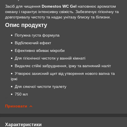
Засіб для чищення
Domestos
WC Gel
наповнює ароматом
океану і гарантує інтенсивну свіжість. Забезпечує гігієнічну та
довготривалу чистоту та надає унітазу блиску та білизни.
Опис продукту
Потужна густа формула
Відбілюючий ефект
Ефективно вбиває мікроби
Для гігієнічної чистоти у ванній кімнаті
Видаляє стійкі забруднення, іржу та вапняний наліт
Утворює захисний щит від утворення нового вапна та
іржі
Для сяючої чистоти туалету
750 мл
Приховати
Характеристики