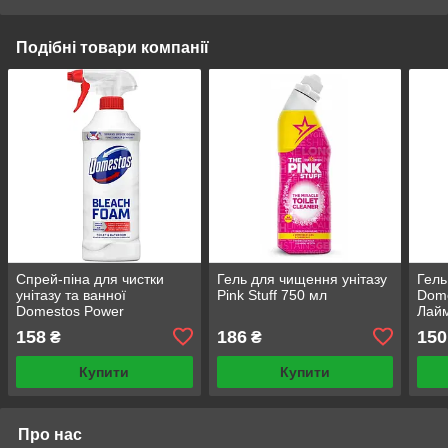
Подібні товари компанії
Спрей-піна для чистки
Гель для чищення унітазу
Гель
унітазу та ванної
Pink Stuff 750 мл
Dome
Domestos Power
Лай
Відбілювання та блиск,
158
186
150
₴
₴
435 мл
Купити
Купити
Про нас