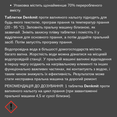
Упаковка містить щонайменше 70% переробленого
вмісту.
Таблетки Denkmit
проти вапняного нальоту підходять для
будь-якого текстилю, програм прання та температур прання
(20 - 95 °C). Заповніть пральну машину білизною, як
зазвичай. Зніміть захисну плівку таблетки і помістіть її у
відділення для основного прання, а потім додайте пральний
засіб. Потім запустіть програму прання.
Водопровідна вода в більшості домогосподарств містить
багато вапна. Жорсткість води можна дізнатися на місцевій
водопровідній станції. У пральній машині вапняні відкладення
в першу чергу осідають на нагрівальному елементі та інших
функціонально важливих частинах, які контактують з водою, і
таким чином знижують їх ефективність. Результатом може
стати несправна пральна машина та дорогий ремонт.
РЕКОМЕНДАЦІЯ ДО ДОЗУВАННЯ: 1 таблетка
Denkmit
проти
вапняного нальоту на цикл прання (при завантаженні
пральної машини 4,5 кг сухої білизни).