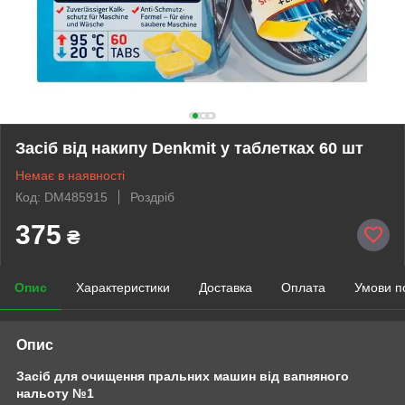
Засіб від накипу Denkmit у таблетках 60 шт
Немає в наявності
Код: DM485915
Роздріб
375
₴
Опис
Характеристики
Доставка
Оплата
Умови п
Опис
Засіб для очищення пральних машин від вапняного
нальоту №1