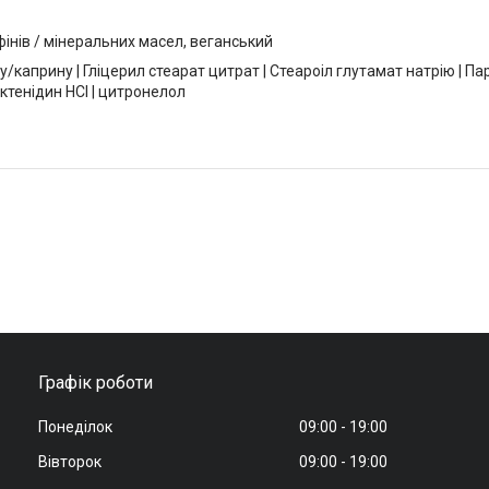
фінів / мінеральних масел, веганський
у/каприну | Гліцерил стеарат цитрат | Стеароіл глутамат натрію | 
Октенідин HCl | цитронелол
Графік роботи
Понеділок
09:00
19:00
Вівторок
09:00
19:00