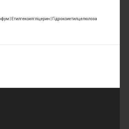
Парфум | Етилгексилгліцерин | Гідроксиетилцелюлоза