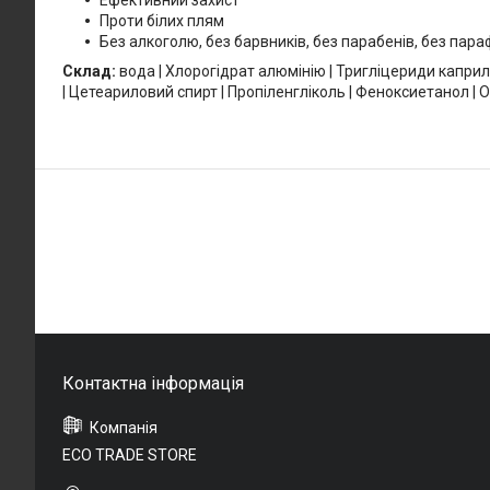
Ефективний захист
Проти білих плям
Без алкоголю, без барвників, без парабенів, без пара
Склад:
вода | Хлорогідрат алюмінію | Тригліцериди каприл
| Цетеариловий спирт | Пропіленгліколь | Феноксиетанол | 
ECO TRADE STORE