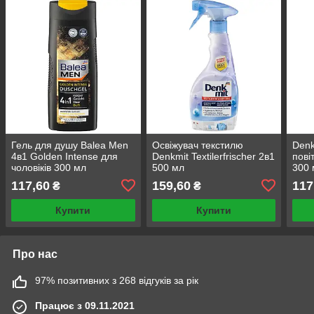
Гель для душу Balea Men
Освіжувач текстилю
Denk
4в1 Golden Intense для
Denkmit Textilerfrischer 2в1
пові
чоловіків 300 мл
500 мл
300 
117,60
159,60
117
₴
₴
Купити
Купити
Про нас
97% позитивних з 268 відгуків за рік
Працює з 09.11.2021