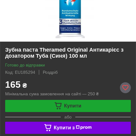
Зубна паста Theramed Original Антикарієс з
дозатором Туба (Синя) 100 мл
Готово до відправки
Код: EU185294
Роздріб
165
₴
Мінімальна сума замовлення на сайті — 250 ₴
Купити
або
Купити з