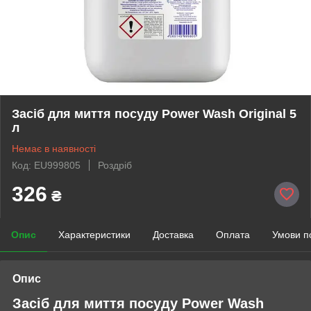
Засіб для миття посуду Power Wash Original 5
л
Немає в наявності
Код: EU999805
Роздріб
326
₴
Опис
Характеристики
Доставка
Оплата
Умови п
Опис
Засіб для миття посуду Power Wash