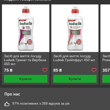
Засіб для миття посуду
Засіб для миття посуду
Засі
Ludwik Гранат та Вербена
Ludwik Грейпфрут 450 мл
Powe
450 мл
75
85
357
₴
₴
Купити
Купити
Про нас
97% позитивних з 268 відгуків за рік