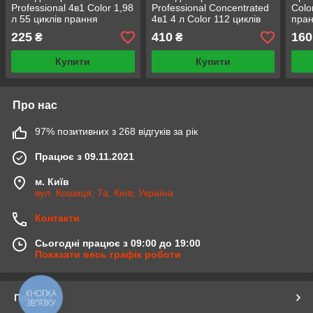
Professional 4в1 Color 1,98
Professional Concentrated
Colo
л 55 циклів прання
4в1 4 л Color 112 циклів
пра
прання
225
410
160
₴
₴
Купити
Купити
Про нас
97% позитивних з 268 відгуків за рік
Працює з 09.11.2021
м. Київ
вул. Кошиця, 7а, Київ, Україна
Контакти
Сьогодні працює з 09:00 до 19:00
Показати весь графік роботи
КНОПКА
Про нас
ЗВ'ЯЗКУ