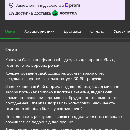
Замовлення під захистом
Доступна доставка
Опис
Характеристики
Доставка
Оплата
Умови п
Опис
Капсули Gallus парфумовані підходять для прання білих,
темних та кольорових речей.
Концентрований засіб дозволяє досягти вражаючих
результатів прання за температури 30-60 градусів.
Завдяки інноваційній формулі від виробника, склад миючого
засобу проникає глибоко в волокна тканини, видаляючи
плями, що важко виводяться, і забруднення різноманітного
походження. Зберігає яскравість кольорових, насиченість
темних та зберігає білизну світлих речей.
Не залишають розлучень і слідів на одязі, оболонка повністю
розчиняється водою під час прання.
Використання капсул надає вашим речам стійкого аромату