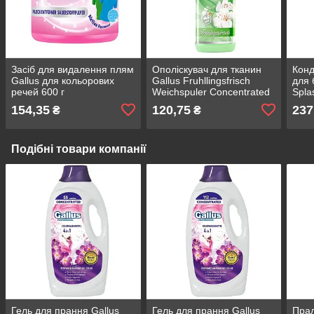
Засіб для видалення плям
Ополіскувач для тканин
Конд
Gallus для кольорових
Gallus Fruhllingsfrisch
для 
речей 600 г
Weichspuler Concentrated
Spla
плямовивідник для
Свіжі квіти 2 л
пра
154,35
120,75
237
₴
₴
застарілих плям
Подібні товари компанії
Гель для прання Gallus
Гель для прання Gallus
Прал