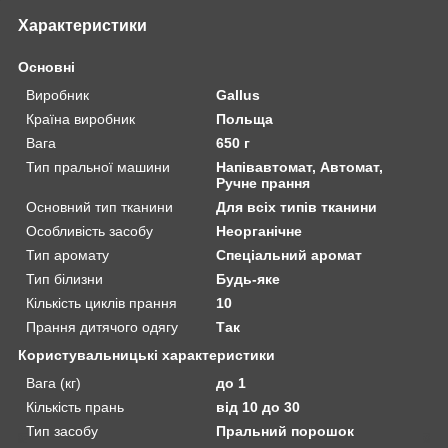
Характеристики
Основні
Виробник
Gallus
Країна виробник
Польща
Вага
650 г
Тип пральної машини
Напівавтомат, Автомат,
Ручне прання
Основний тип тканини
Для всіх типів тканини
Особливість засобу
Неорганічне
Тип аромату
Спеціальний аромат
Тип білизни
Будь-яке
Кількість циклів прання
10
Прання дитячого одягу
Так
Користувальницькі характеристики
Вага (кг)
до 1
Кількість прань
від 10 до 30
Тип засобу
Пральний порошок