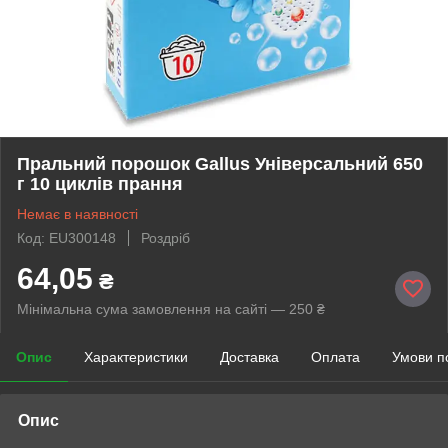
Пральний порошок Gallus Універсальний 650
г 10 циклів прання
Немає в наявності
Код: EU300148
Роздріб
64,05
₴
Мінімальна сума замовлення на сайті — 250 ₴
Опис
Характеристики
Доставка
Оплата
Умови п
Опис