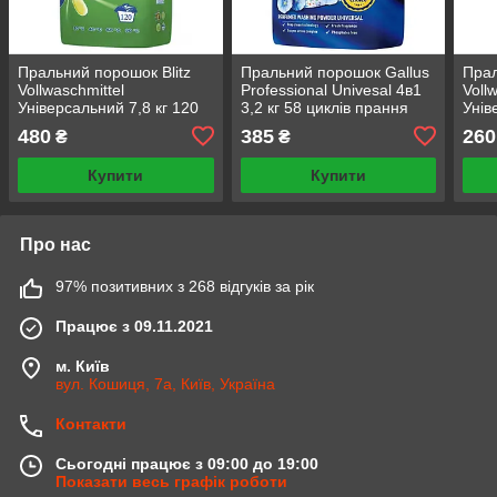
Пральний порошок Blitz
Пральний порошок Gallus
Прал
Vollwaschmittel
Professional Univesal 4в1
Voll
Універсальний 7,8 кг 120
3,2 кг 58 циклів прання
Унів
циклів прання миючі
миючі засоби для прання
цикл
480
385
260
₴
₴
засоби для прання
Купити
Купити
Про нас
97% позитивних з 268 відгуків за рік
Працює з 09.11.2021
м. Київ
вул. Кошиця, 7а, Київ, Україна
Контакти
Сьогодні працює з 09:00 до 19:00
Показати весь графік роботи