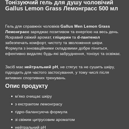
Тонізуючий гель для душу чоловічий
Gallus Lemon Grass Лемонграсс 500 мл
Гель для справжніх чоловіків
Gallus Men Lemon Grass
Лемонграсс
заряджає позитивом та енергією на весь день.
Яскравий свіжий аромат,
гліцерин
та
d-пантенол
забезпечать комфорт, чистоту та зволоження шкіри.
Формула з інноваційними складовими добре піниться,
ефективно видаляє будь-які забруднення, тонізує та освіжає.
Засіб має
нейтральний pH
, не стягує та не сушить шкіру,
підходить для частого застосування, у тому числі після
активних спортивних тренувань.
Опис продукту
м’яко очищає шкіру
з екстрактом лемонграсу
гідро-балансуюча формула
зі свіжим цитрусовим ароматом
нейтральний pH