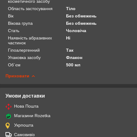
косметичного засобу
Область застосування
Тіло
Вік
Без обмежень
Вікова група
Без обмежень
Стать
Чоловіча
Наявність абразивних
Ні
частинок
Гіпоалергенний
Так
Упаковка засобу
Флакон
Об`єм
500 мл
Приховати
Умови доставки
Нова Пошта
Магазини Rozetka
Укрпошта
Самовивіз