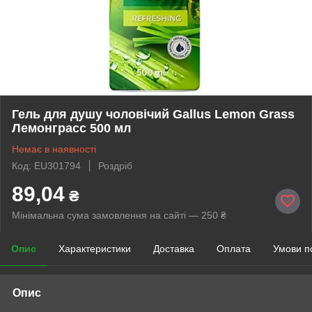
Гель для душу чоловічий Gallus Lemon Grass
Лемонграсс 500 мл
Немає в наявності
Код: EU301794
Роздріб
89,04
₴
Мінімальна сума замовлення на сайті — 250 ₴
Опис
Характеристики
Доставка
Оплата
Умови п
Опис