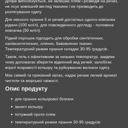
Добре виполіскується, не залишає плям і розводів на речах,
не псує зовнішній вигляд тканини і не призводить до
розтягування одягу.
Для якісного прання 5 кг речей достатньо одного ковпачка
рідини (100 мл/л), для повсякденного догляду - половина
ковпачка (50 мл/л).
Рідкий порошок підходить для обробки синтетичних,
напівсинтетичних, лляних, бавовняних тканин.
Температурний режим прання складає 30-95 градусів.
Також, гель є ефективним за низьких температур, завдяки
чому допомагає зберегти відмінний вид речей, запобігає
втраті яскравості кольору та руйнуванню волокон одягу.
Має свіжий та приємний запах, надає речам легкий аромат
чистоти та морської свіжості.
Опис продукту
для прання кольорової білизни
захист кольору
потужний проти плям
температурний режим прання 30-95 градусів