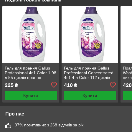
Гель для прання Gallus
Гель для прання Gallus
Пра
Professional 4в1 Color 1,98
Professional Concentrated
Wash
л 55 циклів прання
4в1 4 л Color 112 циклів
цикл
прання
225
410
420
₴
₴
Купити
Купити
Про нас
97% позитивних з 268 відгуків за рік