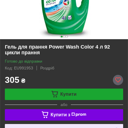
Гель для прання Power Wash Color 4 л 92
цикли прання
Готово до відправки
Код: EU991953
Роздріб
305
₴
Купити
або
Купити з