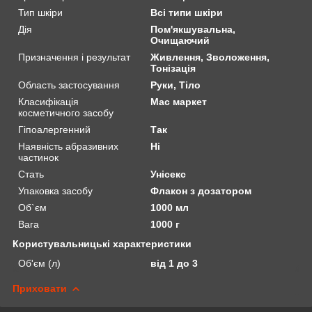
Тип шкіри
Всі типи шкіри
Дія
Пом'якшувальна,
Очищаючий
Призначення і результат
Живлення, Зволоження,
Тонізація
Область застосування
Руки, Тіло
Класифікація
Мас маркет
косметичного засобу
Гіпоалергенний
Так
Наявність абразивних
Ні
частинок
Стать
Унісекс
Упаковка засобу
Флакон з дозатором
Об`єм
1000 мл
Вага
1000 г
Користувальницькі характеристики
Об'єм (л)
від 1 до 3
Приховати