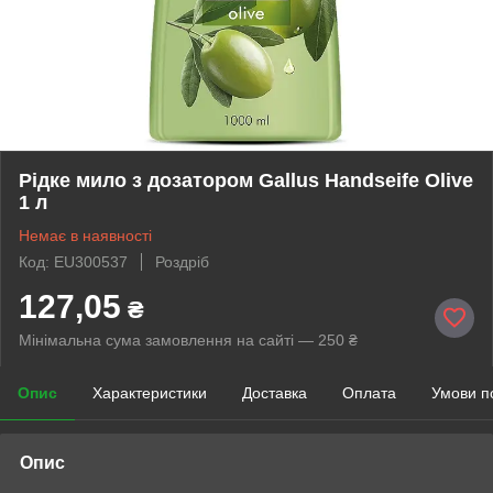
Рідке мило з дозатором Gallus Handseife Olive
1 л
Немає в наявності
Код: EU300537
Роздріб
127,05
₴
Мінімальна сума замовлення на сайті — 250 ₴
Опис
Характеристики
Доставка
Оплата
Умови п
Опис