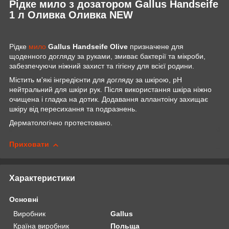
Рідке мило з дозатором Gallus Handseife
1 л Оливка Оливка NEW
Рідке
мило
Gallus Handseife Olive
призначене для
щоденного догляду за руками, змиває бактерії та мікроби,
забезпечуючи ніжний захист та гігієну для всієї родини.
Містить м'які інгредієнти для догляду за шкірою, pH
нейтральний для шкіри рук. Після використання шкіра ніжно
очищена і гладка на дотик. Додавання аллантоіну захищає
шкіру від пересихання та подразнень.
Дерматологічно протестовано.
Приховати
Характеристики
Основні
Виробник
Gallus
Країна виробник
Польща