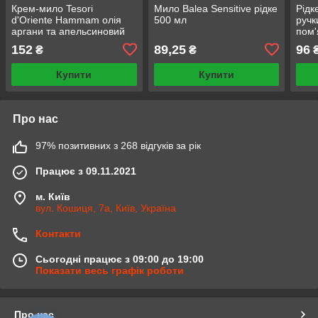
Крем-мило Tesori
Мило Balea Sensitive рідке
Рідк
d'Oriente Hammam олія
500 мл
ручк
аргани та апельсиновий
пом'
цвіт парфумоване рідке
152
89,25
96
₴
₴
300 мл
Купити
Купити
Про нас
97% позитивних з 268 відгуків за рік
Працює з 09.11.2021
м. Київ
вул. Кошиця, 7а, Київ, Україна
Контакти
Сьогодні працює з 09:00 до 19:00
Показати весь графік роботи
Про нас