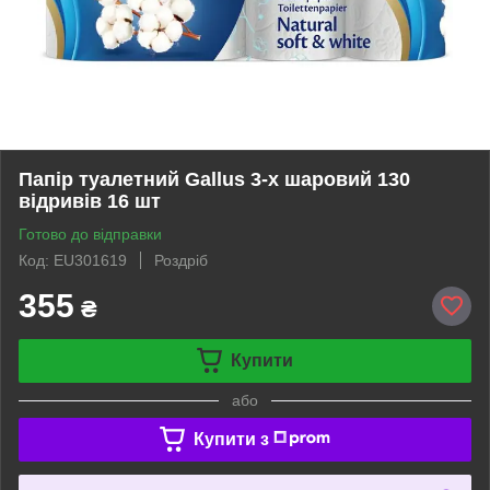
Папір туалетний Gallus 3-х шаровий 130
відривів 16 шт
Готово до відправки
Код: EU301619
Роздріб
355
₴
Купити
або
Купити з