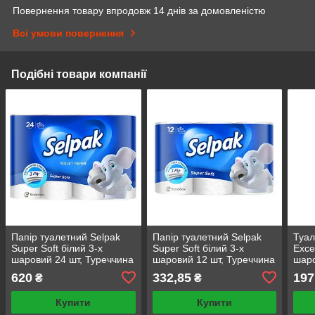
Повернення товару впродовж 14 днів за домовленістю
Всі умови повернення
Подібні товари компанії
Папiр туалетний Selpak
Папiр туалетний Selpak
Туал
Super Soft білий 3-х
Super Soft білий 3-х
Exce
шаровий 24 шт, Туреччина
шаровий 12 шт, Туреччина
шаро
620
332,85
197
₴
₴
Купити
Купити