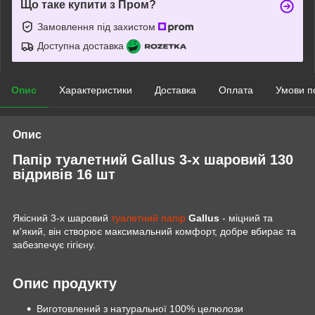
Що таке купити з Пром?
Замовлення під захистом
Доступна доставка
Опис
Характеристики
Доставка
Оплата
Умови п
Опис
Папір туалетний Gallus 3-х шаровий 130
відривів 16 шт
Якісний 3-х шаровий
туалетний папір
Gallus
- міцний та
м'який, він створює максимальний комфорт, добре вбирає та
забезпечує гігієну.
Опис продукту
Виготовлений з натуральної 100% целюлози