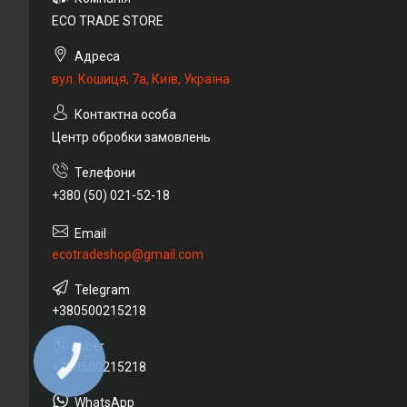
ECO TRADE STORE
вул. Кошиця, 7а, Київ, Україна
Центр обробки замовлень
+380 (50) 021-52-18
ecotradeshop@gmail.com
+380500215218
КНОПКА
+380500215218
ЗВ'ЯЗКУ