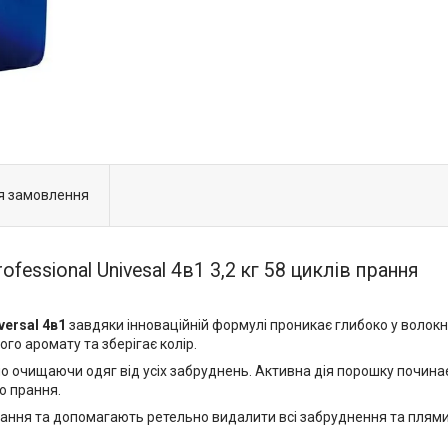
я замовлення
fessional Univesal 4в1 3,2 кг 58 циклів прання
versal 4в1
завдяки інноваційній формулі проникає глибоко у волокн
го аромату та зберігає колір.
о очищаючи одяг від усіх забруднень. Активна дія порошку почина
о прання.
рання та допомагають ретельно видалити всі забруднення та плями