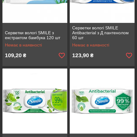
Серветки вологі SMILE
Серветки вологі SMILE з
Antibacterial з Д пантенолом
екстрактом бамбука 120 шт
60 шт
Немає в наявності
Немає в наявності
109,20
123,90
₴
₴