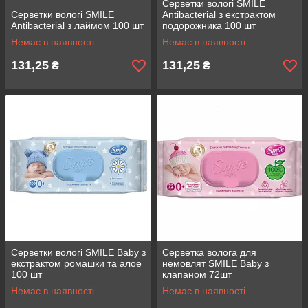
Серветки вологі SMILE
Серветки вологі SMILE
Antibacterial з екстрактом
Antibacterial з лаймом 100 шт
подорожника 100 шт
Немає в наявності
Немає в наявності
131,25
131,25
₴
₴
Серветки вологі SMILE Baby з
Серветка волога для
екстрактом ромашки та алое
немовлят SMILE Baby з
100 шт
клапаном 72шт
Немає в наявності
Немає в наявності