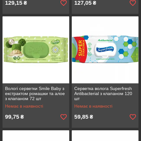
129,15
127,05
₴
₴
Вологі серветки Smile Baby з
Серветка волога Superfresh
екстрактом ромашки та алое
Antibacterial з клапаном 120
з клапаном 72 шт
шт
Немає в наявності
Немає в наявності
99,75
59,85
₴
₴