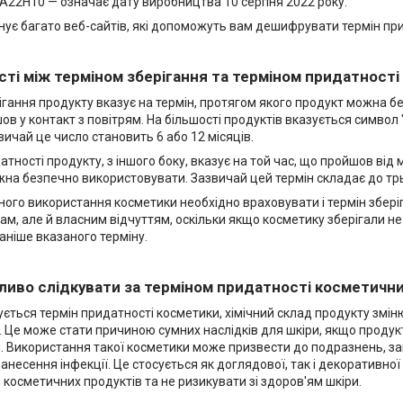
A22Н10 — означає дату виробництва 10 серпня 2022 року.
існує багато веб-сайтів, які допоможуть вам дешифрувати термін пр
ті між терміном зберігання та терміном придатності
ігання продукту вказує на термін, протягом якого продукт можна без
ов у контакт з повітрям. На більшості продуктів вказується символ "
звичай це число становить 6 або 12 місяців.
атності продукту, з іншого боку, вказує на той час, що пройшов ві
на безпечно використовувати. Зазвичай цей термін складає до трь
ого використання косметики необхідно враховувати і термін зберіга
ам, але й власним відчуттям, оскільки якщо косметику зберігали н
аніше вказаного терміну.
ливо слідкувати за терміном придатності косметични
ується термін придатності косметики, хімічний склад продукту змін
 Це може стати причиною сумних наслідків для шкіри, якщо продук
. Використання такої косметики може призвести до подразнень, за
занесення інфекції. Це стосується як доглядової, так і декоративно
 косметичних продуктів та не ризикувати зі здоров'ям шкіри.