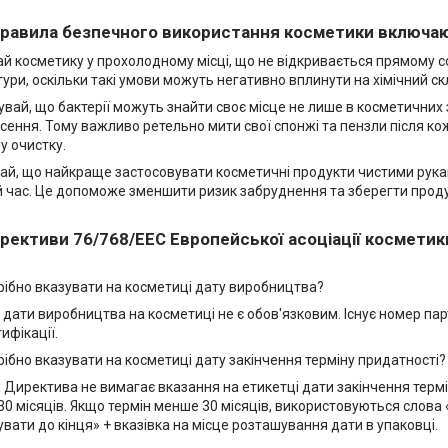
правила безпечного використання косметики включаю
ай косметику у прохолодному місці, що не відкривається прямому с
ури, оскільки такі умови можуть негативно вплинути на хімічний с
увай, що бактерії можуть знайти своє місце не лише в косметичних 
сення. Тому важливо ретельно мити свої спонжі та пензли після ко
у очистку.
ай, що найкраще застосовувати косметичні продукти чистими рука
 час. Це допоможе зменшити ризик забруднення та зберегти продук
рективи 76/768/EEC Европейської асоціації косметик
рібно вказувати на косметиці дату виробництва?
я дати виробництва на косметиці не є обов'язковим. Існує номер пар
ифікації.
рібно вказувати на косметиці дату закінчення терміну придатності?
Директива не вимагає вказання на етикетці дати закінчення термін
0 місяців. Якщо термін менше 30 місяців, використовуються слова
вати до кінця» + вказівка на місце розташування дати в упаковці.