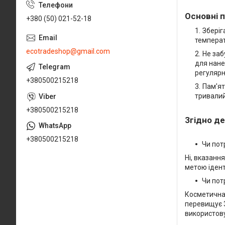
Основні 
+380 (50) 021-52-18
Зберіг
температ
ecotradeshop@gmail.com
Не заб
для нане
регулярн
+380500215218
Пам'ят
тривалий
+380500215218
Згідно де
+380500215218
Чи пот
Ні, вказанн
метою ідент
Чи пот
Косметична 
перевищує 3
використову