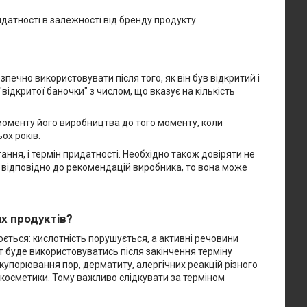
идатності в залежності від бренду продукту.
печно використовувати після того, як він був відкритий і
відкритої баночки" з числом, що вказує на кількість
д моменту його виробництва до того моменту, коли
ох років.
ння, і термін придатності. Необхідно також довіряти не
е відповідно до рекомендацій виробника, то вона може
х продуктів?
юється: кислотність порушується, а активні речовини
т буде використовуватись після закінчення терміну
купорювання пор, дерматиту, алергічних реакцій різного
ї косметики. Тому важливо слідкувати за терміном