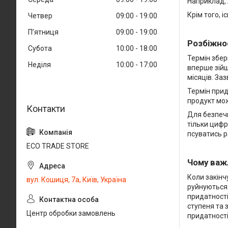
Наприклад, 
Крім того, 
Четвер
09:00
19:00
Пʼятниця
09:00
19:00
Розбіжнос
Субота
10:00
18:00
Термін збер
Неділя
10:00
17:00
вперше зійш
місяців. За
Термін прид
продукт мож
Для безпечн
тільки цифр
псуватись р
ECO TRADE STORE
Чому важ
Коли закінч
вул. Кошиця, 7а, Київ, Україна
руйнуються.
придатності
ступеня та 
Центр обробки замовлень
придатності