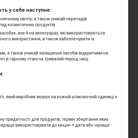
ть у себе наступне:
онячному світлу, а також уникай перепадів
клад косметичних продуктів.
засобах, але й на аксесуарах, які використовуються
жного використання, а також забезпечувати їх
ми, а також уникай залишення засобів відкритими на
т в гарному стані на тривалий період часу.
и:
тії, який виробник вказує на кожній упаковочній одиниці з
у придатності для продуктів, термін зберігання яких
 «краще використовувати до кінця» + дата або «краще