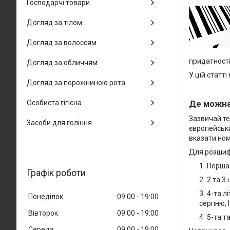
Господарчі товари
Догляд за тілом
Догляд за волоссям
придатності
Догляд за обличчям
У цій статт
Догляд за порожниною рота
Особиста гігієна
Де можна
Зазвичай те
Засоби для гоління
європейськи
вказати номе
Для розшифр
Перша 
Графік роботи
2 та 3
4-та лі
Понеділок
09:00
19:00
серпню, I
Вівторок
09:00
19:00
5-та т
Середа
09:00
19:00