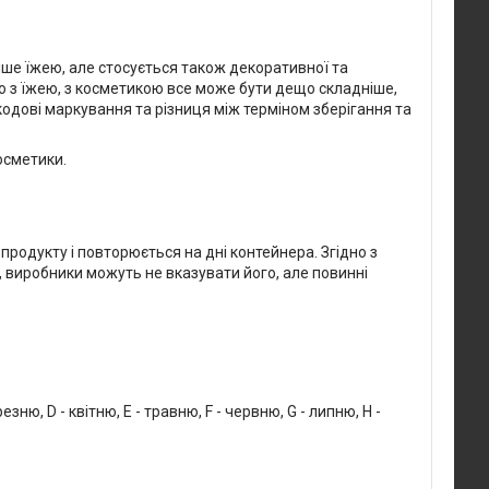
ше їжею, але стосується також декоративної та
о з їжею, з косметикою все може бути дещо складніше,
кодові маркування та різниця між терміном зберігання та
косметики.
родукту і повторюється на дні контейнера. Згідно з
 виробники можуть не вказувати його, але повинні
:
зню, D - квітню, E - травню, F - червню, G - липню, H -