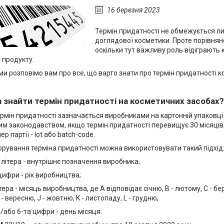
16 березня 2023
Термін придатності не обмежується ли
доглядової косметики. Проте порівнян
оскільки тут важливу роль відіграють 
 продукту.
і ми розповімо вам про все, що варто знати про термін придатності 
 знайти термін придатності на косметичних засобах?
рмін придатності зазначається виробниками на картонній упаковці п
м законодавством, якщо термін придатності перевищує 30 місяців,
р партії - lot або batch-code.
ування терміна придатності можна використовувати такий підхід
літера - внутрішнє позначення виробника;
 цифри - рік виробництва;
тера - місяць виробництва, де A відповідає січню, B - лютому, C - бере
 - вересню, J - жовтню, K - листопаду, L - грудню;
а/або 6-та цифри - день місяця.